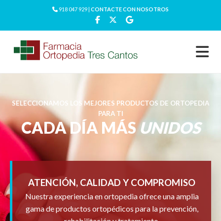
918 047 929 |
CONTACTE CON NOSOTROS
SELECCIONAMOS LOS MEJORES PRODUCTOS DE ORTOPEDIA
PARA TI
CADA DÍA MÁS
UNIDOS
ATENCIÓN, CALIDAD Y COMPROMISO
Nuestra experiencia en ortopedia ofrece una amplia
gama de productos ortopédicos para la prevención,
rehabilitación y tratamiento.