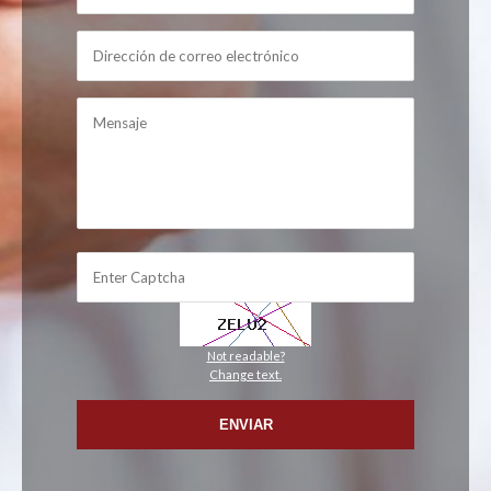
Not readable?
Change text.
ENVIAR