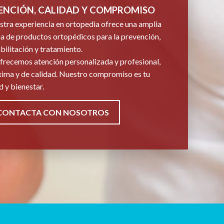
ENCIÓN, CALIDAD Y COMPROMISO
tra experiencia en ortopedia ofrece una amplia
 de productos ortopédicos para la prevención,
bilitación y tratamiento.
frecemos atención personalizada y profesional,
ima y de calidad. Nuestro compromiso es tu
d y bienestar.
CONTACTA CON NOSOTROS