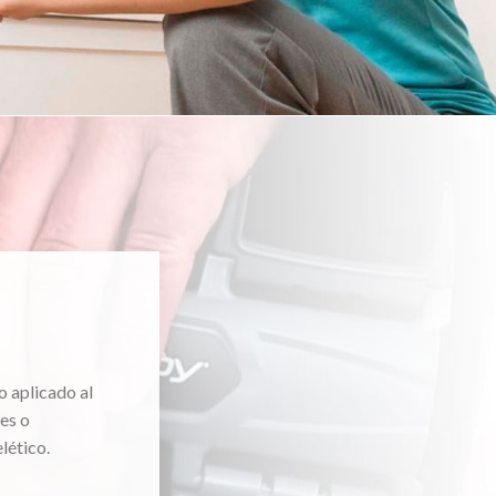
o aplicado al
es o
lético.