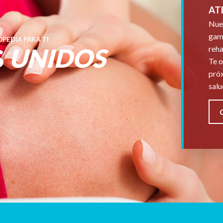
AT
Nues
gama
PEDIA PARA TI
S
UNIDOS
reha
Te o
próx
salu