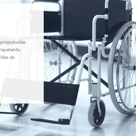
topropulsadas
ompañante.
llas de