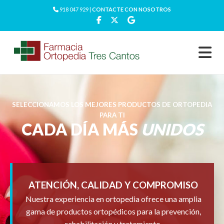
918 047 929 |
CONTACTE CON NOSOTROS
SELECCIONAMOS LOS MEJORES PRODUCTOS DE ORTOPEDIA
PARA TI
CADA DÍA MÁS
UNIDOS
ATENCIÓN, CALIDAD Y COMPROMISO
Nuestra experiencia en ortopedia ofrece una amplia
gama de productos ortopédicos para la prevención,
rehabilitación y tratamiento.