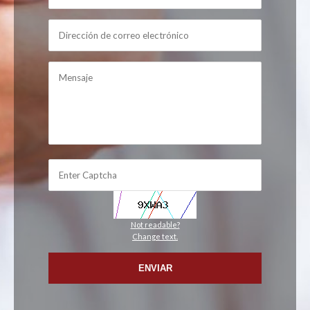
Not readable?
Change text.
ENVIAR