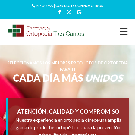
918 047 929 |
CONTACTE CON NOSOTROS
SELECCIONAMOS LOS MEJORES PRODUCTOS DE ORTOPEDIA
PARA TI
CADA DÍA MÁS
UNIDOS
ATENCIÓN, CALIDAD Y COMPROMISO
Nuestra experiencia en ortopedia ofrece una amplia
gama de productos ortopédicos para la prevención,
rehabilitación y tratamiento.