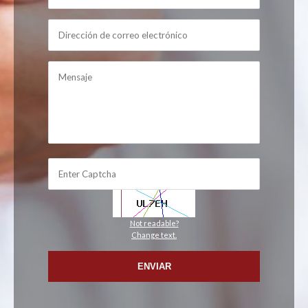
Not readable?
Change text.
ENVIAR