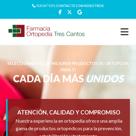
918 047 929 |
CONTACTE CON NOSOTROS
SELECCIONAMOS LOS MEJORES PRODUCTOS DE ORTOPEDIA
PARA TI
CADA DÍA MÁS
UNIDOS
ATENCIÓN, CALIDAD Y COMPROMISO
Nuestra experiencia en ortopedia ofrece una amplia
gama de productos ortopédicos para la prevención,
rehabilitación y tratamiento.