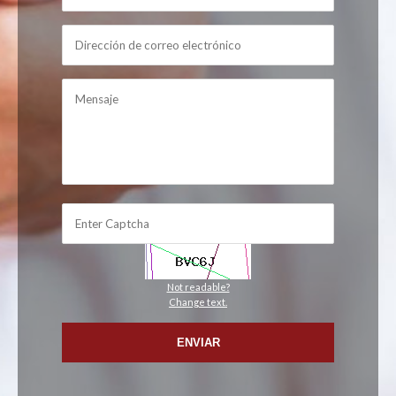
Not readable?
Change text.
ENVIAR