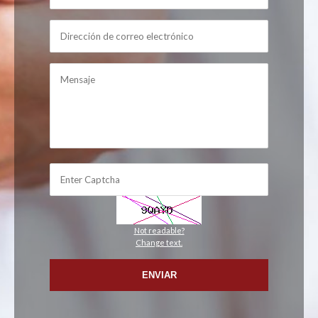
Not readable?
Change text.
ENVIAR