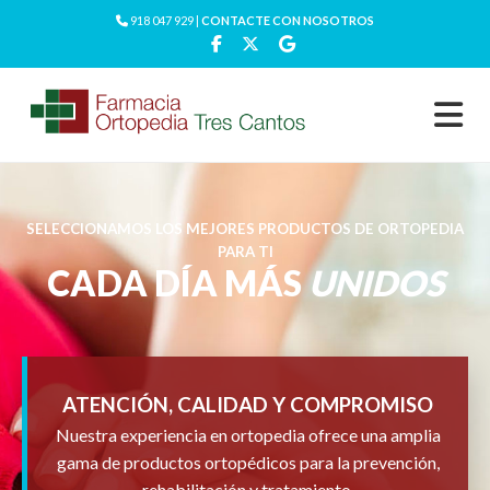
918 047 929 |
CONTACTE CON NOSOTROS
SELECCIONAMOS LOS MEJORES PRODUCTOS DE ORTOPEDIA
PARA TI
CADA DÍA MÁS
UNIDOS
ATENCIÓN, CALIDAD Y COMPROMISO
Nuestra experiencia en ortopedia ofrece una amplia
gama de productos ortopédicos para la prevención,
rehabilitación y tratamiento.