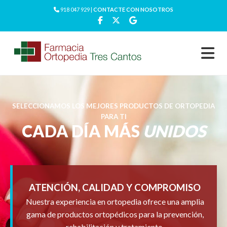
918 047 929 |
CONTACTE CON NOSOTROS
SELECCIONAMOS LOS MEJORES PRODUCTOS DE ORTOPEDIA
PARA TI
CADA DÍA MÁS
UNIDOS
ATENCIÓN, CALIDAD Y COMPROMISO
Nuestra experiencia en ortopedia ofrece una amplia
gama de productos ortopédicos para la prevención,
rehabilitación y tratamiento.