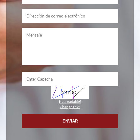
Not readable?
Change text.
ENVIAR