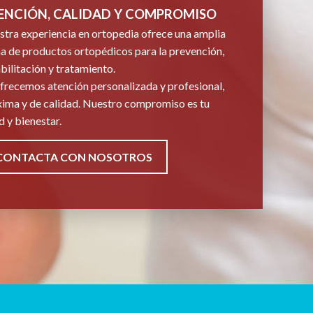
ENCIÓN, CALIDAD Y COMPROMISO
tra experiencia en ortopedia ofrece una amplia
 de productos ortopédicos para la prevención,
bilitación y tratamiento.
frecemos atención personalizada y profesional,
ima y de calidad. Nuestro compromiso es tu
d y bienestar.
CONTACTA CON NOSOTROS