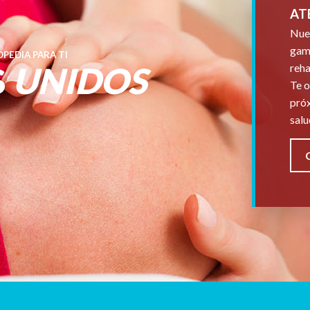
AT
Nues
gama
PEDIA PARA TI
S
UNIDOS
reha
Te o
próx
salu