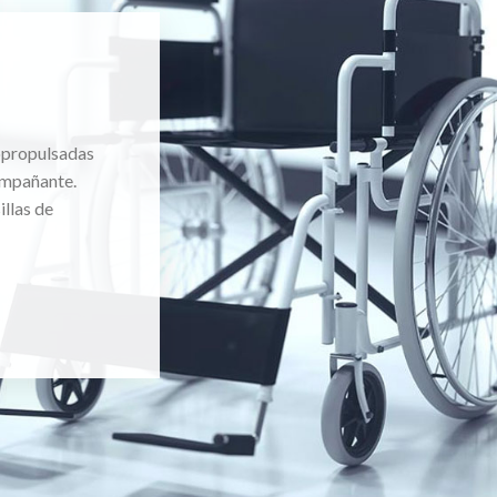
topropulsadas
ompañante.
llas de