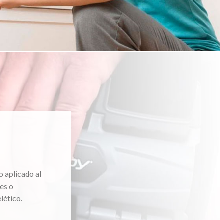
o aplicado al
es o
lético.