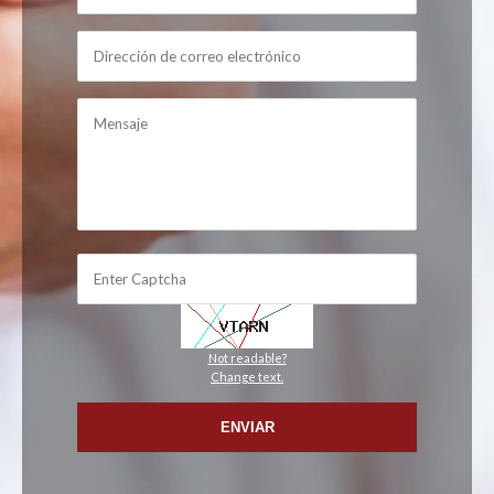
Not readable?
Change text.
ENVIAR