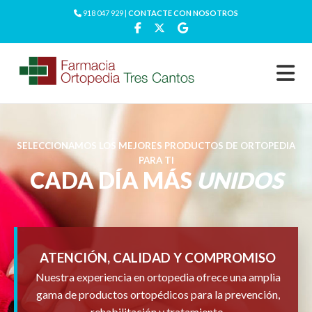
918 047 929 |
CONTACTE CON NOSOTROS
SELECCIONAMOS LOS MEJORES PRODUCTOS DE ORTOPEDIA
PARA TI
CADA DÍA MÁS
UNIDOS
ATENCIÓN, CALIDAD Y COMPROMISO
Nuestra experiencia en ortopedia ofrece una amplia
gama de productos ortopédicos para la prevención,
rehabilitación y tratamiento.