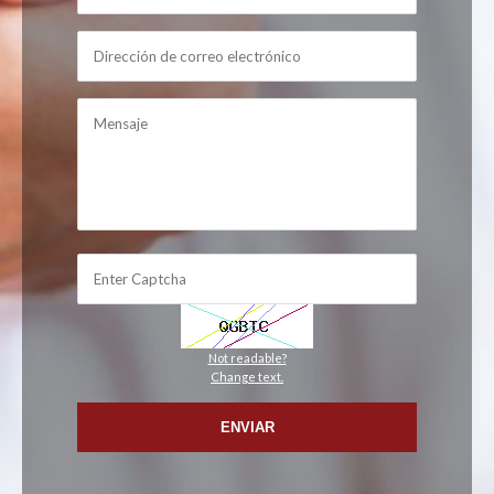
Not readable?
Change text.
ENVIAR