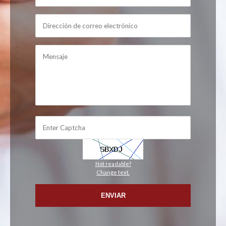
Not readable?
Change text.
ENVIAR