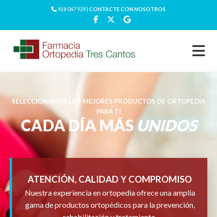
918 047 929 |
CONTACTE CON NOSOTROS
SELECCIONAMOS LOS MEJORES PRODUCTOS DE ORTOPEDIA
PARA TI
CADA DÍA MÁS
UNIDOS
ATENCIÓN, CALIDAD Y COMPROMISO
Nuestra experiencia en ortopedia ofrece una amplia
gama de productos ortopédicos para la prevención,
rehabilitación y tratamiento.