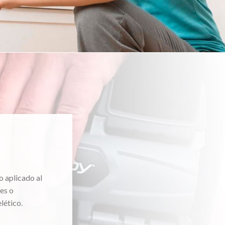
o aplicado al
es o
lético.