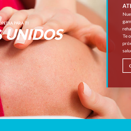
AT
Nues
gama
PEDIA PARA TI
S
UNIDOS
reha
Te o
próx
salu