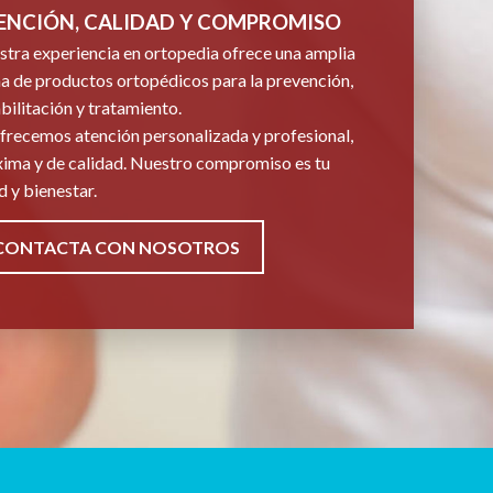
ENCIÓN, CALIDAD Y COMPROMISO
tra experiencia en ortopedia ofrece una amplia
 de productos ortopédicos para la prevención,
bilitación y tratamiento.
frecemos atención personalizada y profesional,
ima y de calidad. Nuestro compromiso es tu
d y bienestar.
CONTACTA CON NOSOTROS