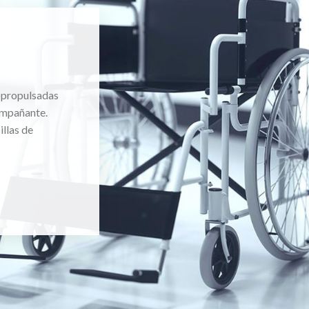
topropulsadas
ompañante.
llas de