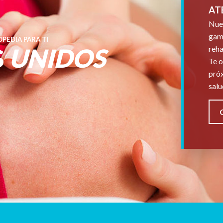
AT
Nues
gama
PEDIA PARA TI
S
UNIDOS
reha
Te o
próx
salu