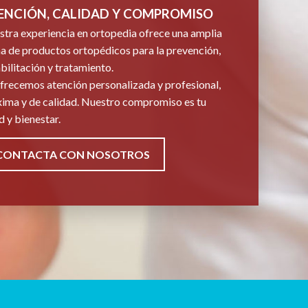
ENCIÓN, CALIDAD Y COMPROMISO
tra experiencia en ortopedia ofrece una amplia
 de productos ortopédicos para la prevención,
bilitación y tratamiento.
frecemos atención personalizada y profesional,
ima y de calidad. Nuestro compromiso es tu
d y bienestar.
CONTACTA CON NOSOTROS