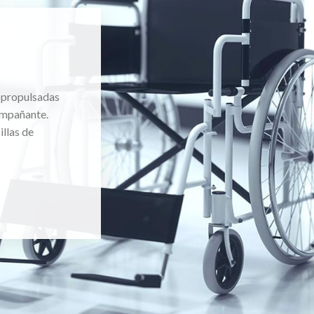
topropulsadas
ompañante.
llas de