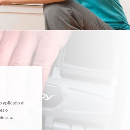
o aplicado al
es o
lético.