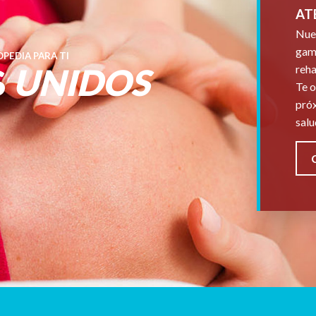
AT
Nues
gama
PEDIA PARA TI
S
UNIDOS
reha
Te o
próx
salu