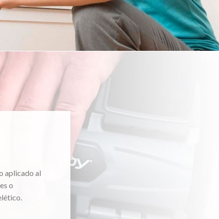
o aplicado al
es o
lético.