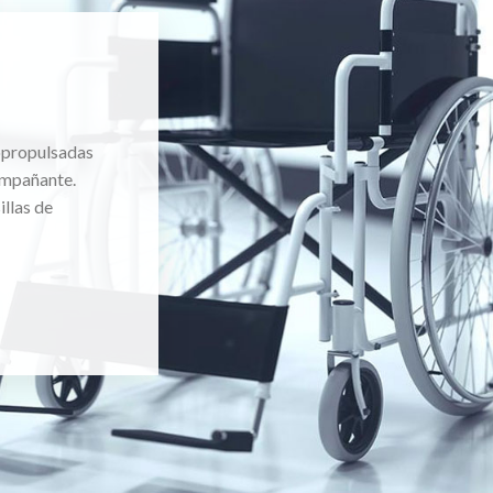
topropulsadas
ompañante.
llas de