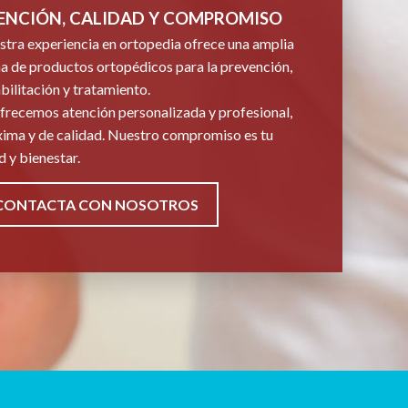
ENCIÓN, CALIDAD Y COMPROMISO
tra experiencia en ortopedia ofrece una amplia
 de productos ortopédicos para la prevención,
bilitación y tratamiento.
frecemos atención personalizada y profesional,
ima y de calidad. Nuestro compromiso es tu
d y bienestar.
CONTACTA CON NOSOTROS