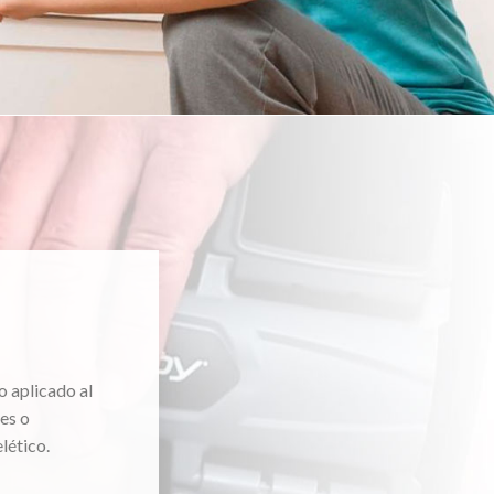
o aplicado al
es o
lético.