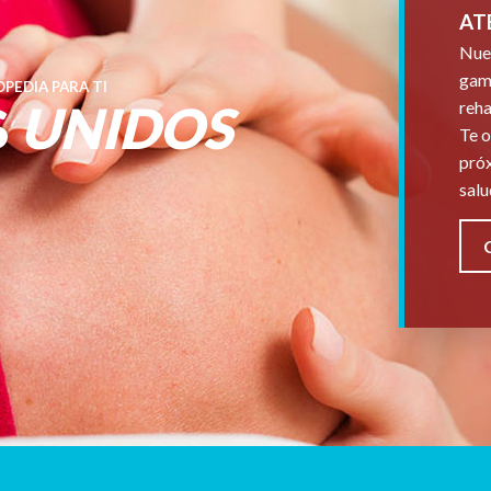
AT
Nues
gama
PEDIA PARA TI
S
UNIDOS
reha
Te o
próx
salu