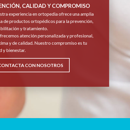
ENCIÓN, CALIDAD Y COMPROMISO
tra experiencia en ortopedia ofrece una amplia
 de productos ortopédicos para la prevención,
bilitación y tratamiento.
frecemos atención personalizada y profesional,
ima y de calidad. Nuestro compromiso es tu
d y bienestar.
CONTACTA CON NOSOTROS