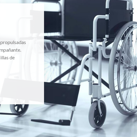
topropulsadas
ompañante.
llas de