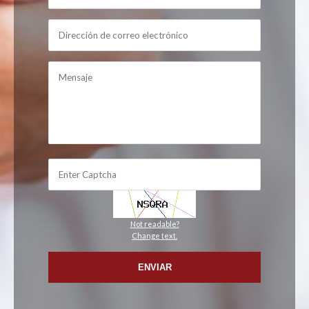
Not readable?
Change text.
ENVIAR