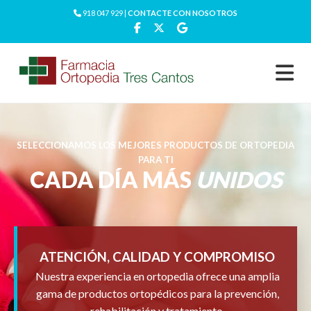
918 047 929 |
CONTACTE CON NOSOTROS
SELECCIONAMOS LOS MEJORES PRODUCTOS DE ORTOPEDIA
PARA TI
CADA DÍA MÁS
UNIDOS
ATENCIÓN, CALIDAD Y COMPROMISO
Nuestra experiencia en ortopedia ofrece una amplia
gama de productos ortopédicos para la prevención,
rehabilitación y tratamiento.