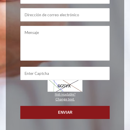
Not readable?
Change text.
ENVIAR