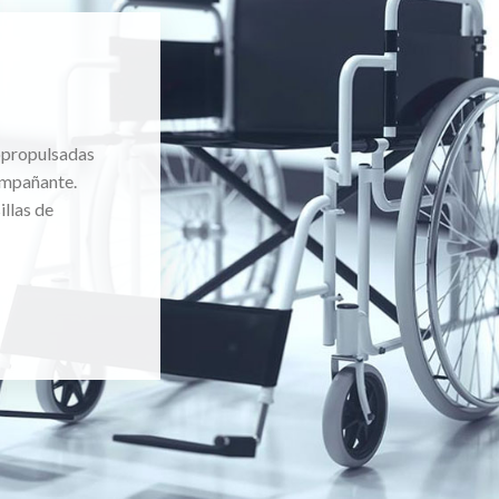
topropulsadas
ompañante.
llas de