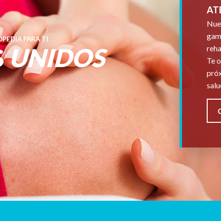
AT
Nues
gama
PEDIA PARA TI
S
UNIDOS
reha
Te o
próx
salu