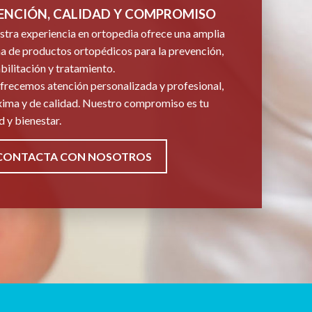
ENCIÓN, CALIDAD Y COMPROMISO
tra experiencia en ortopedia ofrece una amplia
 de productos ortopédicos para la prevención,
bilitación y tratamiento.
frecemos atención personalizada y profesional,
ima y de calidad. Nuestro compromiso es tu
d y bienestar.
CONTACTA CON NOSOTROS