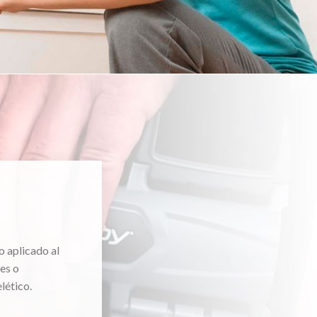
o aplicado al
es o
lético.