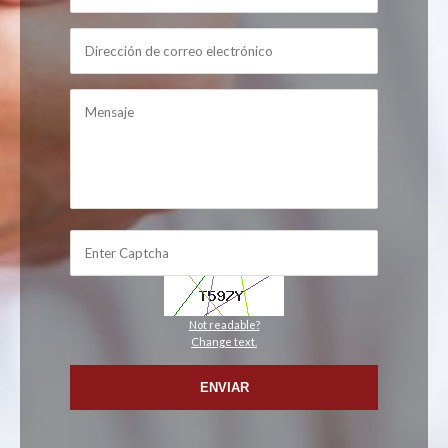
Not readable?
Change text.
ENVIAR