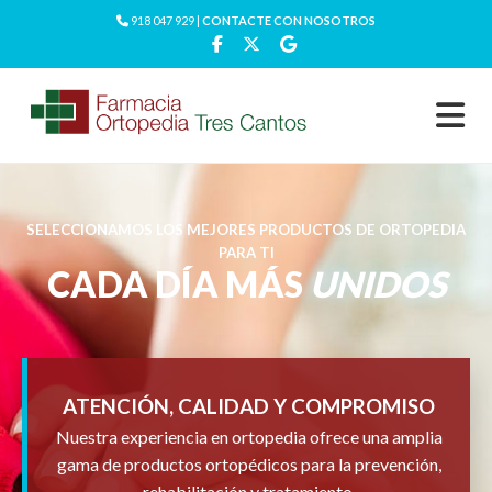
918 047 929 |
CONTACTE CON NOSOTROS
SELECCIONAMOS LOS MEJORES PRODUCTOS DE ORTOPEDIA
PARA TI
CADA DÍA MÁS
UNIDOS
ATENCIÓN, CALIDAD Y COMPROMISO
Nuestra experiencia en ortopedia ofrece una amplia
gama de productos ortopédicos para la prevención,
rehabilitación y tratamiento.