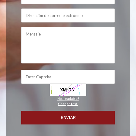
Not readable?
Change text.
ENVIAR