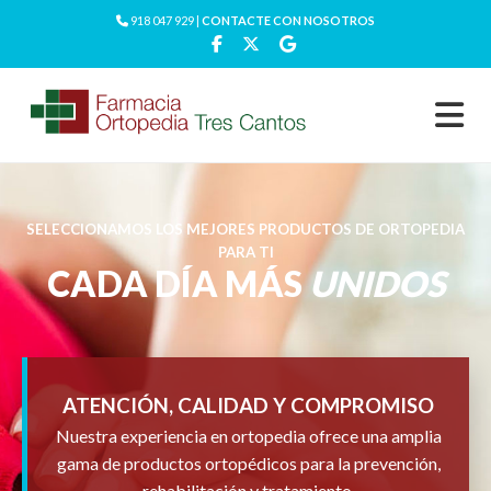
918 047 929 |
CONTACTE CON NOSOTROS
SELECCIONAMOS LOS MEJORES PRODUCTOS DE ORTOPEDIA
PARA TI
CADA DÍA MÁS
UNIDOS
ATENCIÓN, CALIDAD Y COMPROMISO
Nuestra experiencia en ortopedia ofrece una amplia
gama de productos ortopédicos para la prevención,
rehabilitación y tratamiento.