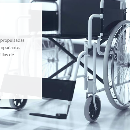
topropulsadas
ompañante.
llas de