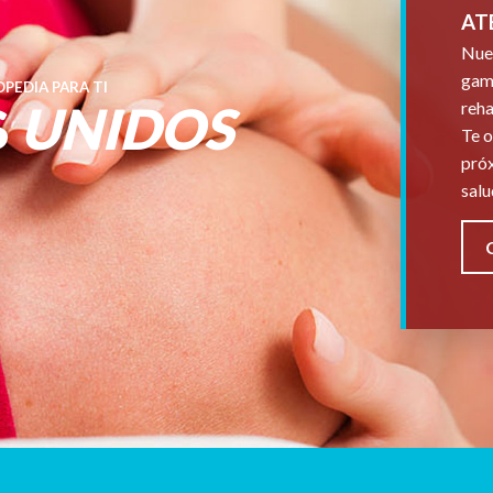
AT
Nues
gama
PEDIA PARA TI
S
UNIDOS
reha
Te o
próx
salu