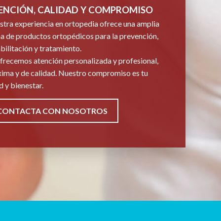
ENCIÓN, CALIDAD Y COMPROMISO
tra experiencia en ortopedia ofrece una amplia
 de productos ortopédicos para la prevención,
bilitación y tratamiento.
frecemos atención personalizada y profesional,
ima y de calidad. Nuestro compromiso es tu
d y bienestar.
CONTACTA CON NOSOTROS