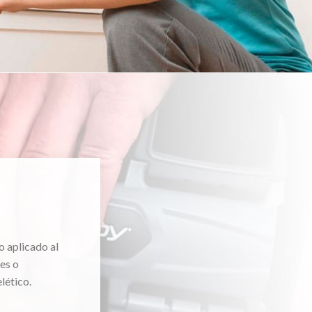
o aplicado al
es o
lético.