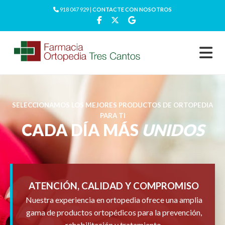
918 047 929 |
CONTACTE CON NOSOTROS
SELECCIONAMOS LOS MEJORES PRODUCTOS DE ORTOPEDIA
PARA TI
CADA DÍA MÁS
UNIDOS
ATENCIÓN, CALIDAD Y COMPROMISO
Nuestra experiencia en ortopedia ofrece una amplia
gama de productos ortopédicos para la prevención,
rehabilitación y tratamiento.