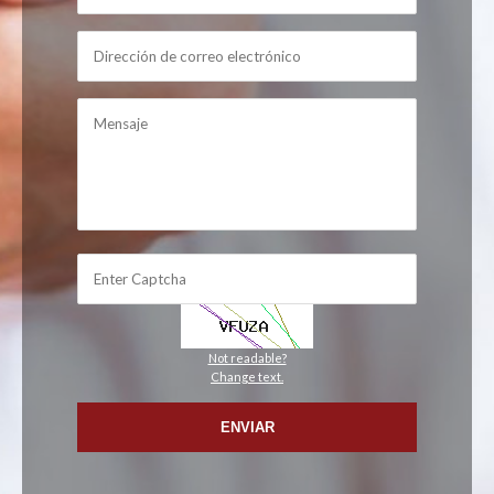
Not readable?
Change text.
ENVIAR