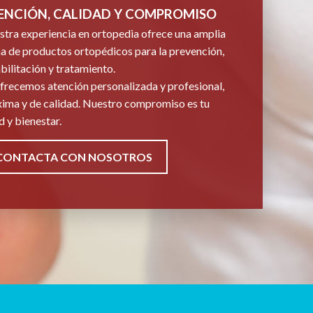
ENCIÓN, CALIDAD Y COMPROMISO
tra experiencia en ortopedia ofrece una amplia
 de productos ortopédicos para la prevención,
bilitación y tratamiento.
frecemos atención personalizada y profesional,
ima y de calidad. Nuestro compromiso es tu
d y bienestar.
CONTACTA CON NOSOTROS