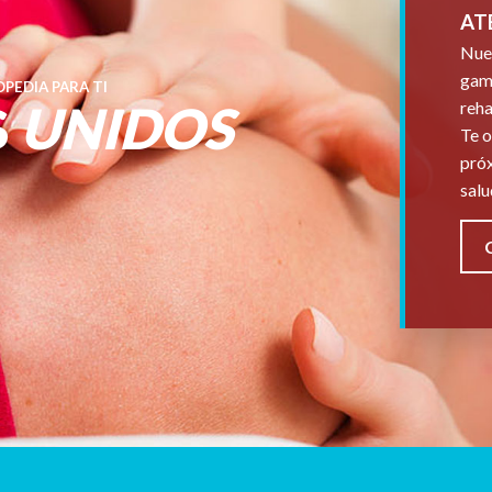
AT
Nues
gama
PEDIA PARA TI
S
UNIDOS
reha
Te o
próx
salu