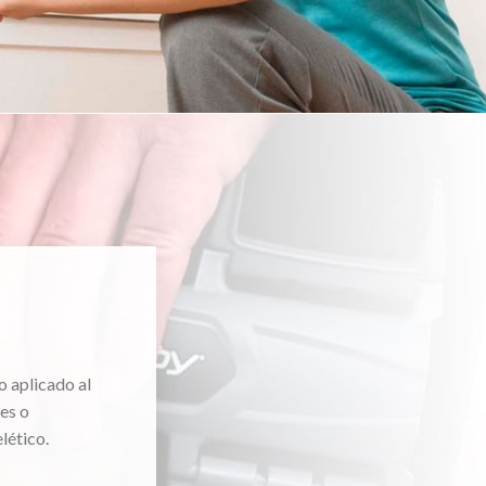
o aplicado al
es o
lético.