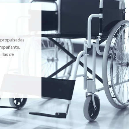
topropulsadas
ompañante.
llas de