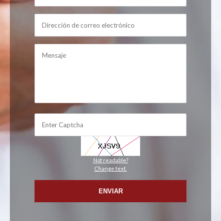
Not readable?
Change text.
ENVIAR