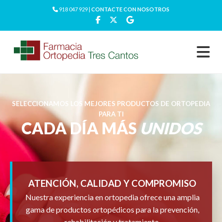
918 047 929 |
CONTACTE CON NOSOTROS
SELECCIONAMOS LOS MEJORES PRODUCTOS DE ORTOPEDIA
PARA TI
CADA DÍA MÁS
UNIDOS
ATENCIÓN, CALIDAD Y COMPROMISO
Nuestra experiencia en ortopedia ofrece una amplia
gama de productos ortopédicos para la prevención,
rehabilitación y tratamiento.