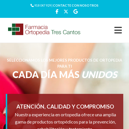
918 047 929 |
CONTACTE CON NOSOTROS
SELECCIONAMOS LOS MEJORES PRODUCTOS DE ORTOPEDIA
PARA TI
CADA DÍA MÁS
UNIDOS
ATENCIÓN, CALIDAD Y COMPROMISO
Nuestra experiencia en ortopedia ofrece una amplia
gama de productos ortopédicos para la prevención,
rehabilitación y tratamiento.