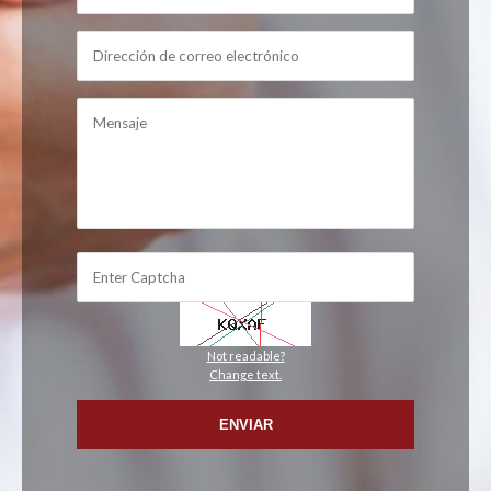
Not readable?
Change text.
ENVIAR