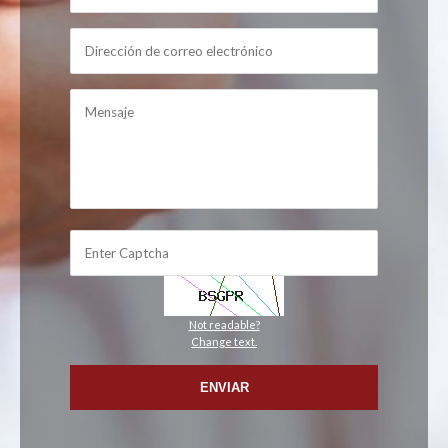
Not readable?
Change text.
ENVIAR