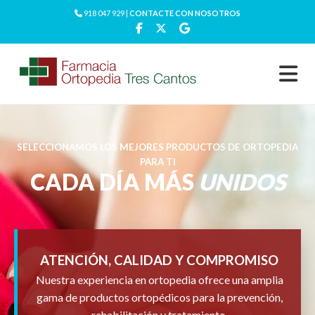
918 047 929 |
CONTACTE CON NOSOTROS
SELECCIONAMOS LOS MEJORES PRODUCTOS DE ORTOPEDIA
PARA TI
CADA DÍA MÁS
UNIDOS
ATENCIÓN, CALIDAD Y COMPROMISO
Nuestra experiencia en ortopedia ofrece una amplia
gama de productos ortopédicos para la prevención,
rehabilitación y tratamiento.