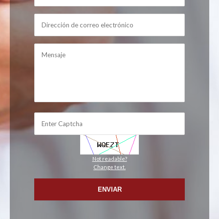
Not readable?
Change text.
ENVIAR