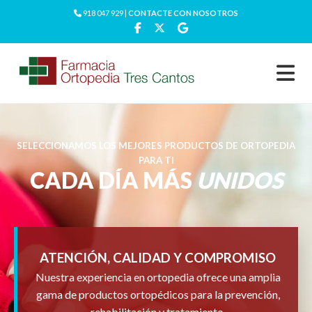
918 047 929 |
CONTACTE CON NOSOTROS
SELECCIONAMOS LOS MEJORES PRODUCTOS DE ORTOPEDIA
PARA TI
CADA DÍA MÁS
UNIDOS
ATENCIÓN, CALIDAD Y COMPROMISO
Nuestra experiencia en ortopedia ofrece una amplia
gama de productos ortopédicos para la prevención,
rehabilitación y tratamiento.