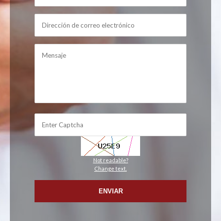
Not readable?
Change text.
ENVIAR