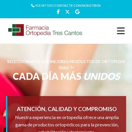
918 047 929 |
CONTACTE CON NOSOTROS
SELECCIONAMOS LOS MEJORES PRODUCTOS DE ORTOPEDIA
PARA TI
CADA DÍA MÁS
UNIDOS
ATENCIÓN, CALIDAD Y COMPROMISO
Nuestra experiencia en ortopedia ofrece una amplia
gama de productos ortopédicos para la prevención,
rehabilitación y tratamiento.