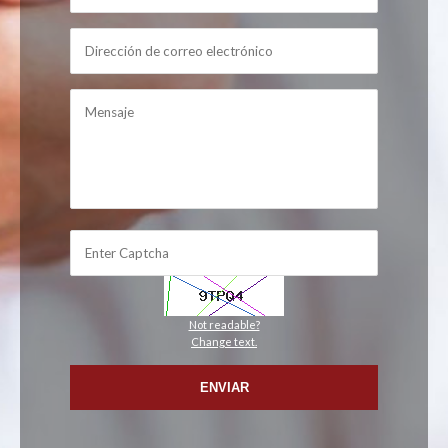
Not readable?
Change text.
ENVIAR