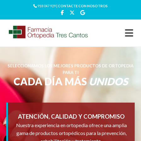
918 047 929 |
CONTACTE CON NOSOTROS
SELECCIONAMOS LOS MEJORES PRODUCTOS DE ORTOPEDIA
PARA TI
CADA DÍA MÁS
UNIDOS
ATENCIÓN, CALIDAD Y COMPROMISO
Nuestra experiencia en ortopedia ofrece una amplia
gama de productos ortopédicos para la prevención,
rehabilitación y tratamiento.