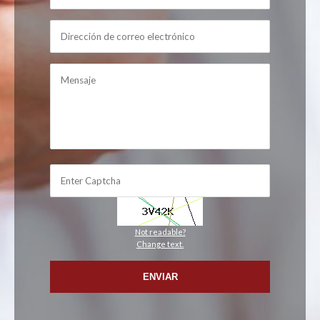
Not readable?
Change text.
ENVIAR