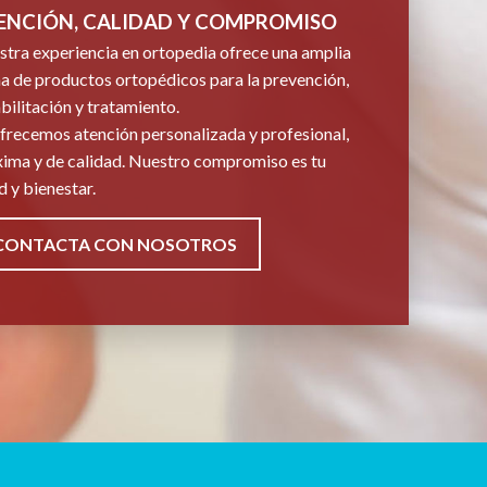
ENCIÓN, CALIDAD Y COMPROMISO
tra experiencia en ortopedia ofrece una amplia
 de productos ortopédicos para la prevención,
bilitación y tratamiento.
frecemos atención personalizada y profesional,
ima y de calidad. Nuestro compromiso es tu
d y bienestar.
CONTACTA CON NOSOTROS