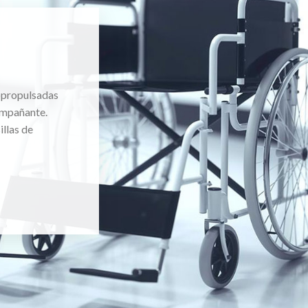
topropulsadas
ompañante.
llas de