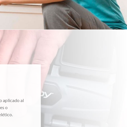
o aplicado al
es o
lético.