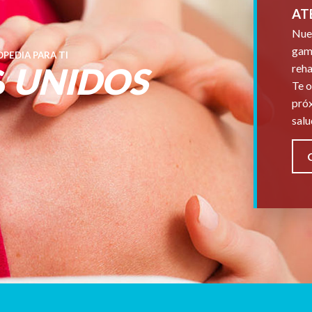
AT
Nues
gama
PEDIA PARA TI
S
UNIDOS
reha
Te o
próx
salu