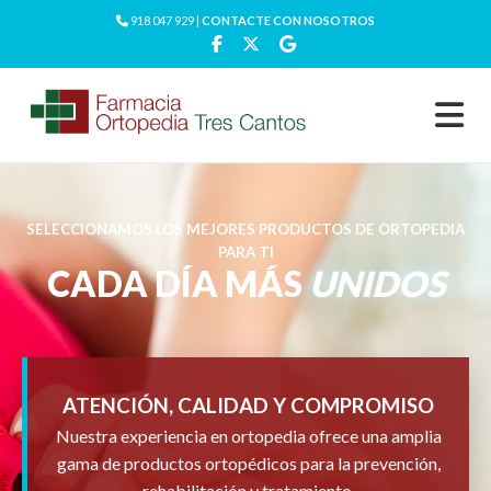
918 047 929 |
CONTACTE CON NOSOTROS
SELECCIONAMOS LOS MEJORES PRODUCTOS DE ORTOPEDIA
PARA TI
CADA DÍA MÁS
UNIDOS
ATENCIÓN, CALIDAD Y COMPROMISO
Nuestra experiencia en ortopedia ofrece una amplia
gama de productos ortopédicos para la prevención,
rehabilitación y tratamiento.