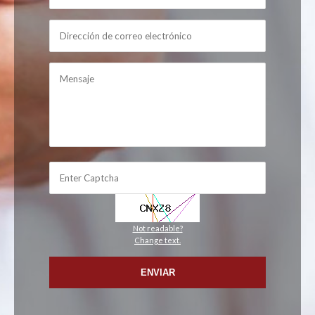
Not readable?
Change text.
ENVIAR