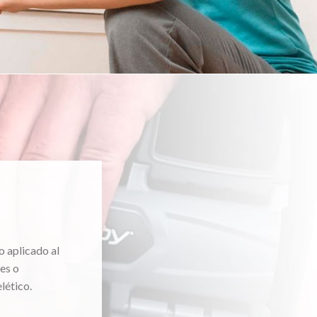
o aplicado al
es o
lético.