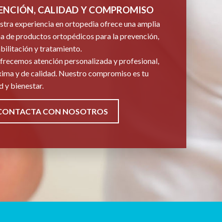
ENCIÓN, CALIDAD Y COMPROMISO
tra experiencia en ortopedia ofrece una amplia
 de productos ortopédicos para la prevención,
bilitación y tratamiento.
frecemos atención personalizada y profesional,
ima y de calidad. Nuestro compromiso es tu
d y bienestar.
CONTACTA CON NOSOTROS