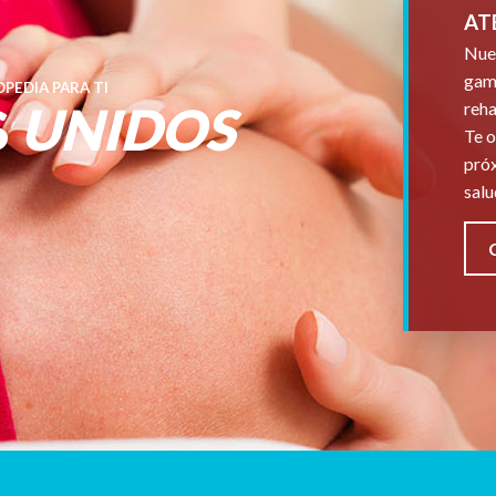
AT
Nues
gama
PEDIA PARA TI
S
UNIDOS
reha
Te o
próx
salu