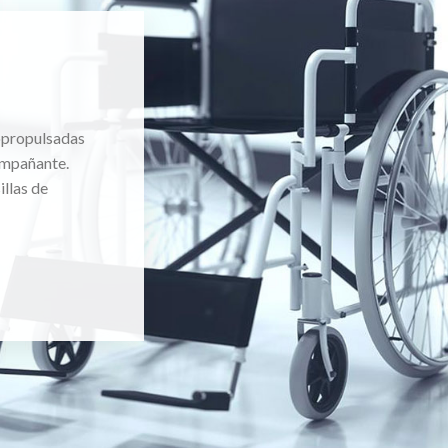
topropulsadas
ompañante.
llas de