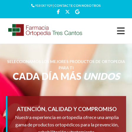
918 047 929 |
CONTACTE CON NOSOTROS
SELECCIONAMOS LOS MEJORES PRODUCTOS DE ORTOPEDIA
PARA TI
CADA DÍA MÁS
UNIDOS
ATENCIÓN, CALIDAD Y COMPROMISO
Nuestra experiencia en ortopedia ofrece una amplia
gama de productos ortopédicos para la prevención,
rehabilitación y tratamiento.