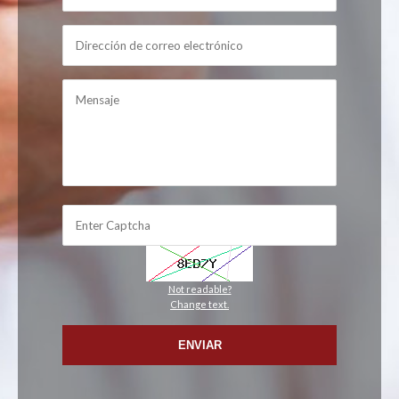
Not readable?
Change text.
ENVIAR