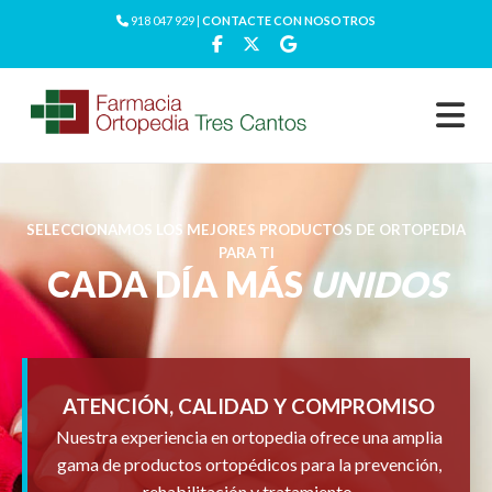
918 047 929 |
CONTACTE CON NOSOTROS
SELECCIONAMOS LOS MEJORES PRODUCTOS DE ORTOPEDIA
PARA TI
CADA DÍA MÁS
UNIDOS
ATENCIÓN, CALIDAD Y COMPROMISO
Nuestra experiencia en ortopedia ofrece una amplia
gama de productos ortopédicos para la prevención,
rehabilitación y tratamiento.