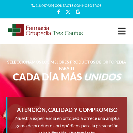
918 047 929 |
CONTACTE CON NOSOTROS
SELECCIONAMOS LOS MEJORES PRODUCTOS DE ORTOPEDIA
PARA TI
CADA DÍA MÁS
UNIDOS
ATENCIÓN, CALIDAD Y COMPROMISO
Nuestra experiencia en ortopedia ofrece una amplia
gama de productos ortopédicos para la prevención,
rehabilitación y tratamiento.