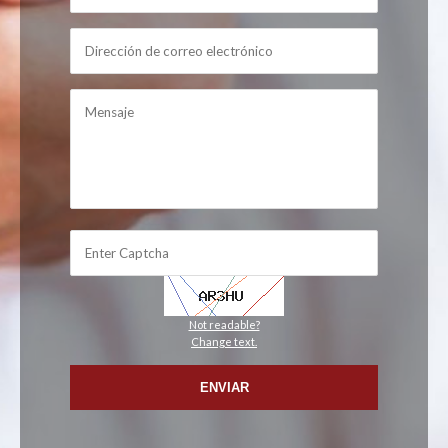
Not readable?
Change text.
ENVIAR