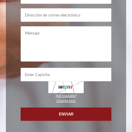
Not readable?
Change text.
ENVIAR