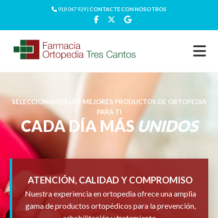
918 047 929 |
CONTACTE CON NOSOTROS
SELECCIONAMOS LOS MEJORES PRODUCTOS DE ORTOPEDIA
PARA TI
CADA DÍA MÁS
UNIDOS
ATENCIÓN, CALIDAD Y COMPROMISO
Nuestra experiencia en ortopedia ofrece una amplia
gama de productos ortopédicos para la prevención,
rehabilitación y tratamiento.