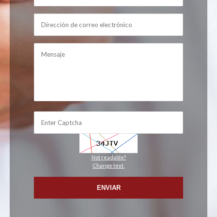
Not readable?
Change text.
ENVIAR