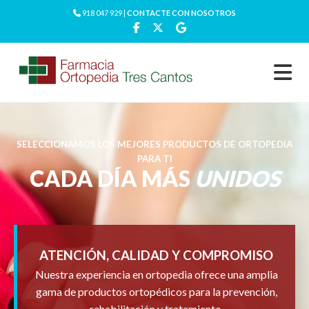
918 047 929 |
CONTACTE CON NOSOTROS
SELECCIONAMOS LOS MEJORES PRODUCTOS DE ORTOPEDIA
PARA TI
CADA DÍA MÁS
UNIDOS
ATENCIÓN, CALIDAD Y COMPROMISO
Nuestra experiencia en ortopedia ofrece una amplia
gama de productos ortopédicos para la prevención,
rehabilitación y tratamiento.