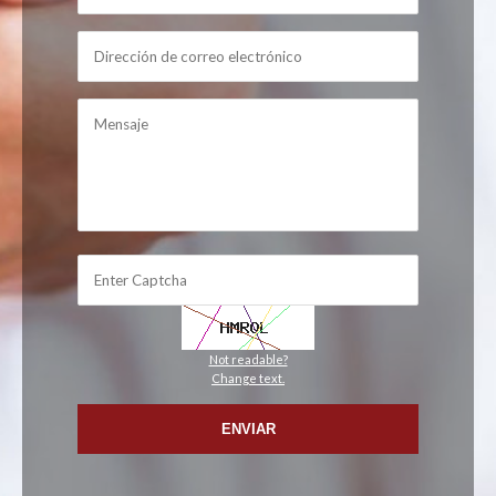
Not readable?
Change text.
ENVIAR