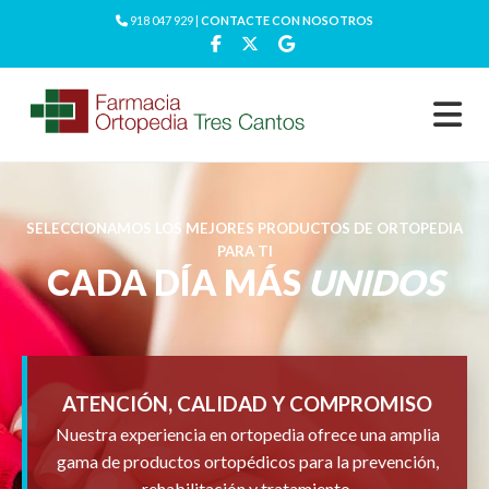
918 047 929 |
CONTACTE CON NOSOTROS
SELECCIONAMOS LOS MEJORES PRODUCTOS DE ORTOPEDIA
PARA TI
CADA DÍA MÁS
UNIDOS
ATENCIÓN, CALIDAD Y COMPROMISO
Nuestra experiencia en ortopedia ofrece una amplia
gama de productos ortopédicos para la prevención,
rehabilitación y tratamiento.