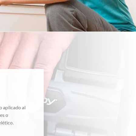
o aplicado al
es o
lético.