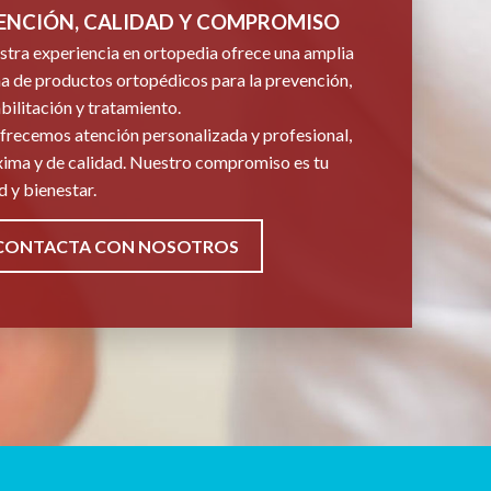
ENCIÓN, CALIDAD Y COMPROMISO
tra experiencia en ortopedia ofrece una amplia
 de productos ortopédicos para la prevención,
bilitación y tratamiento.
frecemos atención personalizada y profesional,
ima y de calidad. Nuestro compromiso es tu
d y bienestar.
CONTACTA CON NOSOTROS