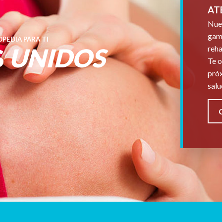
AT
Nues
gama
PEDIA PARA TI
S
UNIDOS
reha
Te o
próx
salu