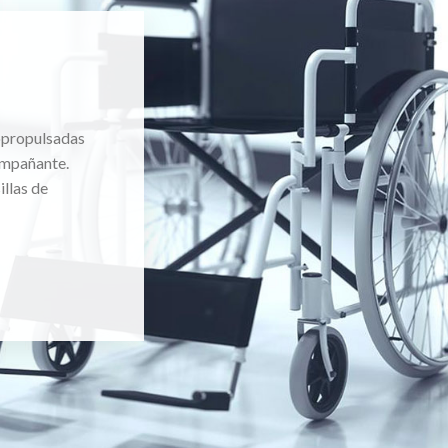
topropulsadas
ompañante.
llas de