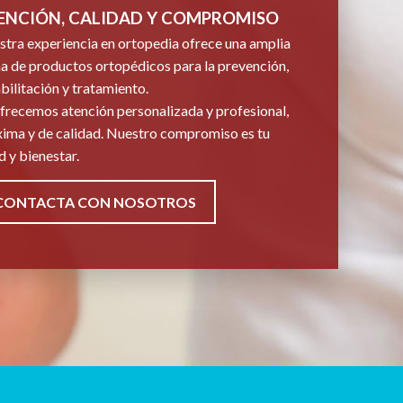
ENCIÓN, CALIDAD Y COMPROMISO
tra experiencia en ortopedia ofrece una amplia
 de productos ortopédicos para la prevención,
bilitación y tratamiento.
frecemos atención personalizada y profesional,
ima y de calidad. Nuestro compromiso es tu
d y bienestar.
CONTACTA CON NOSOTROS