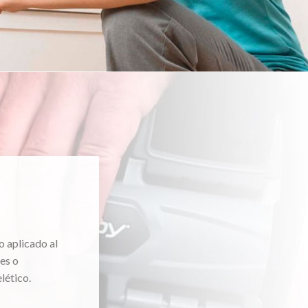
o aplicado al
es o
lético.