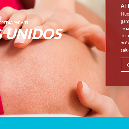
AT
Nues
gama
PEDIA PARA TI
S
UNIDOS
reha
Te o
próx
salu