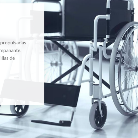
topropulsadas
ompañante.
llas de