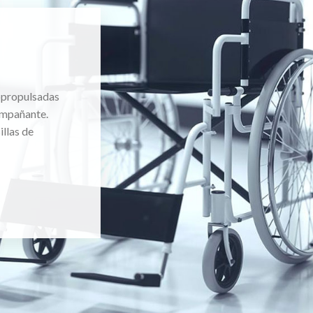
topropulsadas
ompañante.
llas de