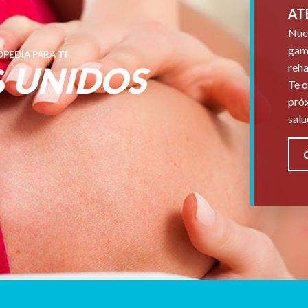
AT
Nues
gama
PEDIA PARA TI
S
UNIDOS
reha
Te o
próx
salu