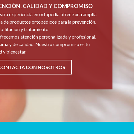
ENCIÓN, CALIDAD Y COMPROMISO
tra experiencia en ortopedia ofrece una amplia
 de productos ortopédicos para la prevención,
bilitación y tratamiento.
frecemos atención personalizada y profesional,
ima y de calidad. Nuestro compromiso es tu
d y bienestar.
CONTACTA CON NOSOTROS