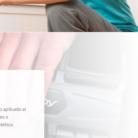
o aplicado al
es o
lético.