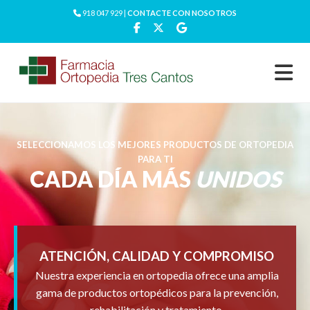
918 047 929 |
CONTACTE CON NOSOTROS
SELECCIONAMOS LOS MEJORES PRODUCTOS DE ORTOPEDIA
PARA TI
CADA DÍA MÁS
UNIDOS
ATENCIÓN, CALIDAD Y COMPROMISO
Nuestra experiencia en ortopedia ofrece una amplia
gama de productos ortopédicos para la prevención,
rehabilitación y tratamiento.