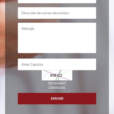
Not readable?
Change text.
ENVIAR