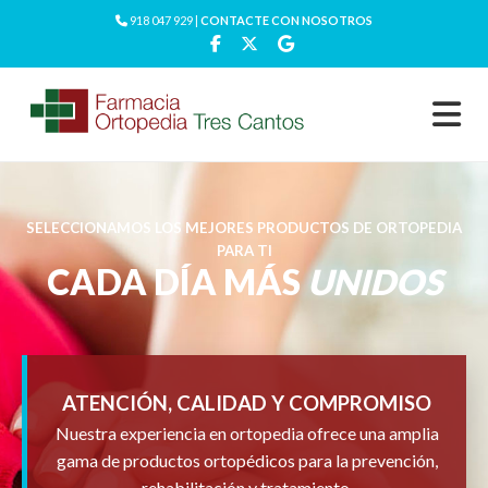
918 047 929 |
CONTACTE CON NOSOTROS
SELECCIONAMOS LOS MEJORES PRODUCTOS DE ORTOPEDIA
PARA TI
CADA DÍA MÁS
UNIDOS
ATENCIÓN, CALIDAD Y COMPROMISO
Nuestra experiencia en ortopedia ofrece una amplia
gama de productos ortopédicos para la prevención,
rehabilitación y tratamiento.