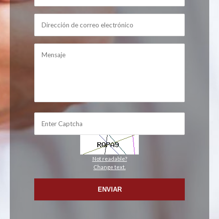
Not readable?
Change text.
ENVIAR