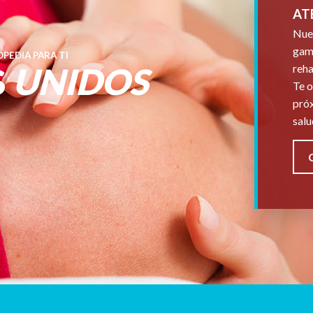
AT
Nues
gama
PEDIA PARA TI
S
UNIDOS
reha
Te o
próx
salu