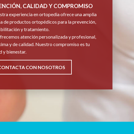
ENCIÓN, CALIDAD Y COMPROMISO
tra experiencia en ortopedia ofrece una amplia
 de productos ortopédicos para la prevención,
bilitación y tratamiento.
frecemos atención personalizada y profesional,
ima y de calidad. Nuestro compromiso es tu
d y bienestar.
CONTACTA CON NOSOTROS