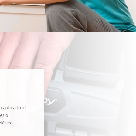
o aplicado al
es o
lético.