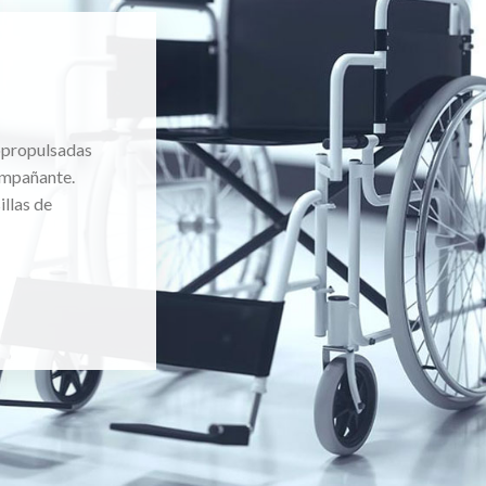
topropulsadas
ompañante.
llas de