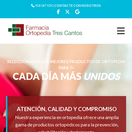
918 047 929 |
CONTACTE CON NOSOTROS
SELECCIONAMOS LOS MEJORES PRODUCTOS DE ORTOPEDIA
PARA TI
CADA DÍA MÁS
UNIDOS
ATENCIÓN, CALIDAD Y COMPROMISO
Nuestra experiencia en ortopedia ofrece una amplia
gama de productos ortopédicos para la prevención,
rehabilitación y tratamiento.