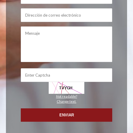
Not readable?
Change text.
ENVIAR