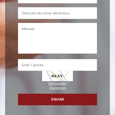
Not readable?
Change text.
ENVIAR