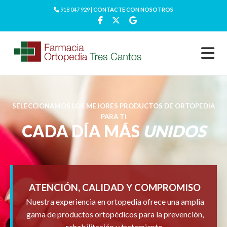
918 047 929 |
CONTACTE CON NOSOTROS
SELECCIONAMOS LOS MEJORES PRODUCTOS DE ORTOPEDIA
PARA TI
CADA DÍA MÁS
UNIDOS
ATENCIÓN, CALIDAD Y COMPROMISO
Nuestra experiencia en ortopedia ofrece una amplia
gama de productos ortopédicos para la prevención,
rehabilitación y tratamiento.