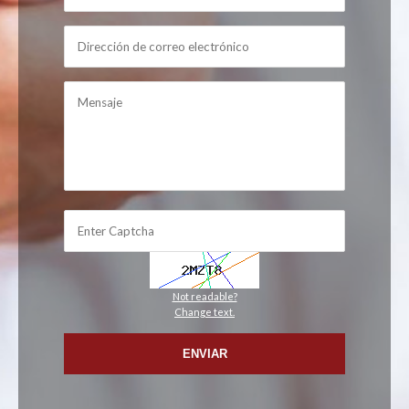
Not readable?
Change text.
ENVIAR