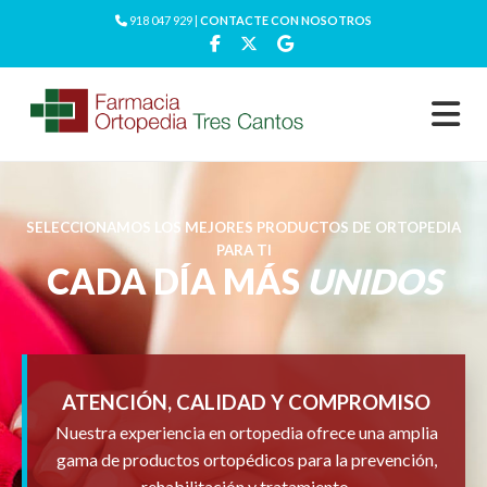
918 047 929 |
CONTACTE CON NOSOTROS
SELECCIONAMOS LOS MEJORES PRODUCTOS DE ORTOPEDIA
PARA TI
CADA DÍA MÁS
UNIDOS
ATENCIÓN, CALIDAD Y COMPROMISO
Nuestra experiencia en ortopedia ofrece una amplia
gama de productos ortopédicos para la prevención,
rehabilitación y tratamiento.