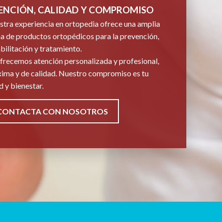
ENCIÓN, CALIDAD Y COMPROMISO
tra experiencia en ortopedia ofrece una amplia
 de productos ortopédicos para la prevención,
bilitación y tratamiento.
frecemos atención personalizada y profesional,
ima y de calidad. Nuestro compromiso es tu
d y bienestar.
CONTACTA CON NOSOTROS