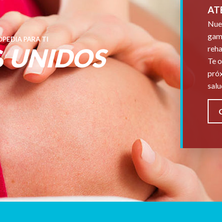
AT
Nues
gama
PEDIA PARA TI
S
UNIDOS
reha
Te o
próx
salu