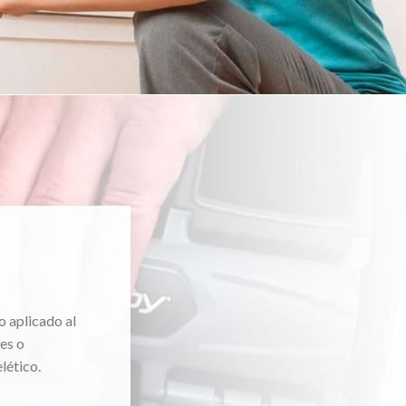
o aplicado al
es o
lético.