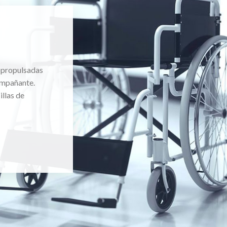
topropulsadas
ompañante.
llas de