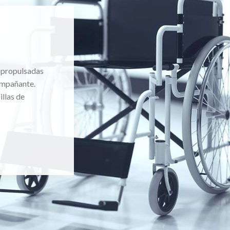
topropulsadas
ompañante.
llas de