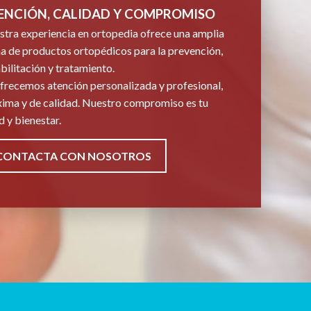
ENCIÓN, CALIDAD Y COMPROMISO
tra experiencia en ortopedia ofrece una amplia
 de productos ortopédicos para la prevención,
bilitación y tratamiento.
frecemos atención personalizada y profesional,
ima y de calidad. Nuestro compromiso es tu
d y bienestar.
CONTACTA CON NOSOTROS